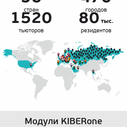
стран
городов
1520
80
тыс.
тьюторов
резидентов
Модули KIBERone