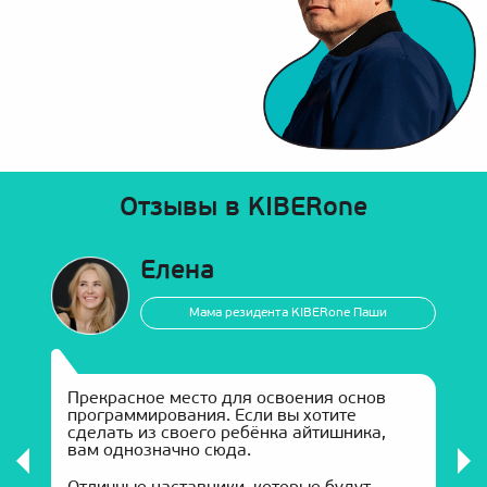
Отзывы в KIBERone
Елена
Мама резидента KIBERone Паши
Прекрасное место для освоения основ
программирования. Если вы хотите
сделать из своего ребёнка айтишника,
к
вам однозначно сюда.