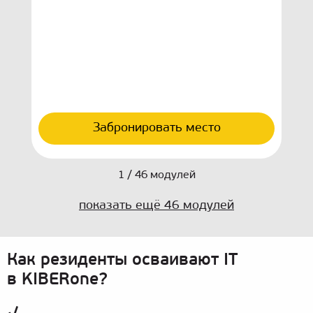
комп
Рабо
70%
(кре
мыш
Дети
с пе
Рез
инте
мно
пер
про
Забронировать место
1
/
46
модулей
показать ещё
46
модулей
Как резиденты осваивают IT
в KIBERone?