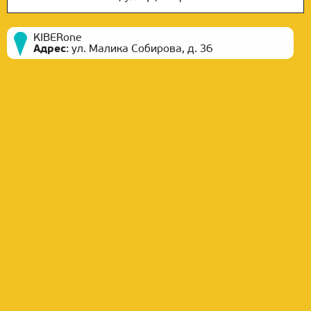
KIBERone
Адрес
:
ул. Малика Собирова, д. 36