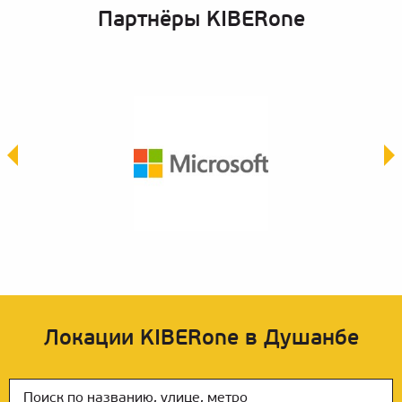
Партнёры KIBERone
Локации KIBERone в Душанбе