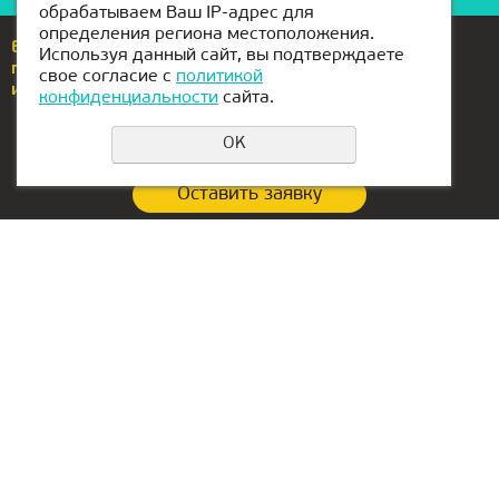
обрабатываем Ваш IP-адрес для
определения региона местоположения.
Еcли у вас возникли вопросы или предложения,
Используя данный сайт, вы подтверждаете
позвоните по номеру
+992112400400
свое согласие с
политикой
или напишите нам
dushanbe@kiber1.com
конфиденциальности
сайта.
OK
Оставить заявку
Политика конфиденциальности
Контакты:
Офис в РФ:
+992112400400
г. Екатеринбург,
ул. Сакко и Ванцетти, 64,
dushanbe@kiber1.com
оф.301
Локации в Душанбе
График работы
10.00 – 19.00
ежедневно