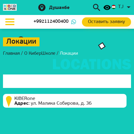
TJ
Душанбе
Оставить заявку
+992112400400
Локации
Главная
/
О КиберШколе
/
Локации
KIBERone
Адрес
:
ул. Малика Собирова, д. 36