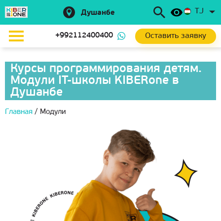
TJ
Душанбе
Оставить заявку
+992112400400
Курсы программирования детям.
Модули IT-школы KIBERone в
Душанбе
Главная
/
Модули