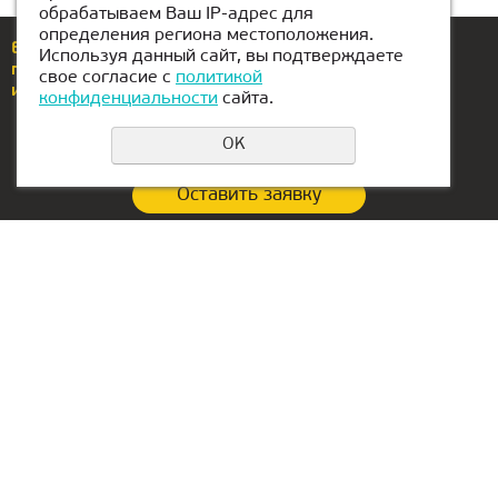
обрабатываем Ваш IP-адрес для
определения региона местоположения.
Еcли у вас возникли вопросы или предложения,
Используя данный сайт, вы подтверждаете
позвоните по номеру
+992112400400
свое согласие с
политикой
или напишите нам
dushanbe@kiber1.com
конфиденциальности
сайта.
OK
Оставить заявку
Политика конфиденциальности
Контакты:
Офис в РФ:
+992112400400
г. Екатеринбург,
ул. Сакко и Ванцетти, 64,
dushanbe@kiber1.com
оф.301
Локации в Душанбе
График работы
10.00 – 19.00
ежедневно