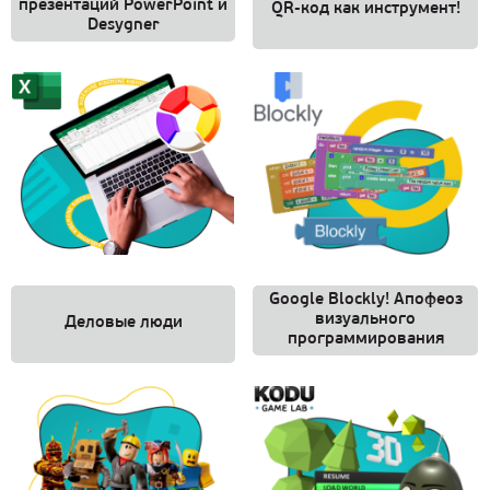
презентаций PowerPoint и
QR-код как инструмент!
Desygner
Google Blockly! Апофеоз
визуального
Деловые люди
программирования